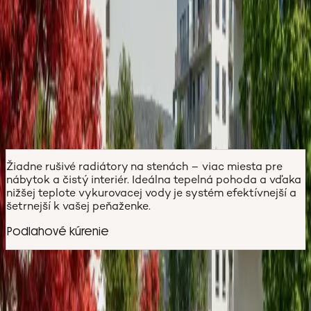
Interiér však tvoríte vy. Vyberte si z nášho exkluzívneho
katalógu štandardov to, čo vystihuje váš štýl – či už ide
o dekory podláh, interiérové dvere alebo veľkoformátové
obklady a sanitu v kúpeľni. Váš byt vám odovzdáme
kompletne pripravený na nasťahovanie, presne podľa
vašich predstáv.
Žiadne rušivé radiátory na stenách – viac miesta pre
nábytok a čistý interiér. Ideálna tepelná pohoda a vďaka
nižšej teplote vykurovacej vody je systém efektívnejší a
šetrnejší k vašej peňaženke.
Podlahové kúrenie
Napíšte nám