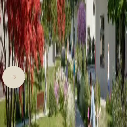
Súhlasím s podmienkami spracovania
osobných
údajov
Odoslať
Vyberte si váš byt
ešte dnes
Zásady používania súborov cookie
Podmienky
ochrany súkromia
Zmeniť nastavenia cookies
+421 910 211 522
info@rezidencieodevna.sk