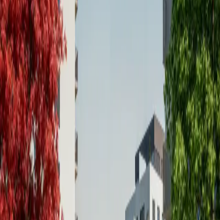
nevidíte, ale cítite ich každý deň – na čerstvom
vzduchu, tichu v byte a nižších účtoch za energie. Náš
technický štandard sme nastavili vysoko nad rámec
bežných projektov.
Monolitické železobetónové konštrukcie v kombinácii s
medzibytovými stenami spĺňajú najprísnejšie akustické
normy. Vaše súkromie a ticho je pre nás prioritou.
O presvetlený interiér a tepelnú pohodu sa starajú
veľkoformátové okná s izolačným trojsklom v kombinácii
s podlahovým vykurovaním. Samozrejmosťou je aj
kompletná predpríprava na klimatizáciu.
←
1
/
8
→
V Rezidenciách Odevná sme pre vás pripravili domov,
ktorý myslí na budúcnosť aj na váš osobný vkus. Už v
základnej cene získate technologickú špičku: od
podlahového kúrenia a prípravy na klimatizáciu či
vonkajšie žalúzie, až po prípravu na Smart Home
riešenia.