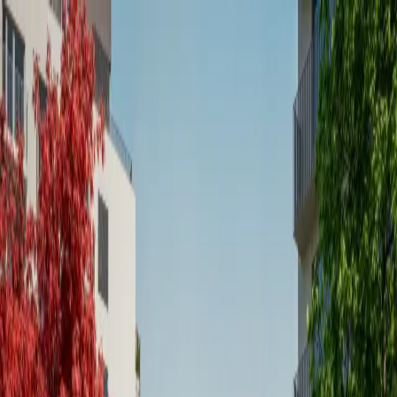
Ponuka bývania
Kontaktujte nás
Domov
/
Štandard
štandard
V Rezidenciách Odevná veríme, že skutočný komfort
spočíva v detailoch, ktoré možno na prvý pohľad